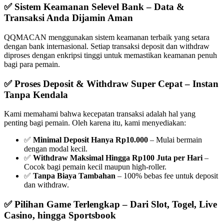
✅ Sistem Keamanan Selevel Bank – Data &
Transaksi Anda Dijamin Aman
QQMACAN menggunakan sistem keamanan terbaik yang setara
dengan bank internasional. Setiap transaksi deposit dan withdraw
diproses dengan enkripsi tinggi untuk memastikan keamanan penuh
bagi para pemain.
✅ Proses Deposit & Withdraw Super Cepat – Instan
Tanpa Kendala
Kami memahami bahwa kecepatan transaksi adalah hal yang
penting bagi pemain. Oleh karena itu, kami menyediakan:
✅
Minimal Deposit Hanya Rp10.000
– Mulai bermain
dengan modal kecil.
✅
Withdraw Maksimal Hingga Rp100 Juta per Hari
–
Cocok bagi pemain kecil maupun high-roller.
✅
Tanpa Biaya Tambahan
– 100% bebas fee untuk deposit
dan withdraw.
✅ Pilihan Game Terlengkap – Dari Slot, Togel, Live
Casino, hingga Sportsbook