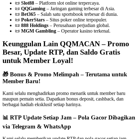
📜
Slot88
– Platform slot online terpercaya.
📜
QQGaming
– Jaringan gaming terbesar di Asia.
📜
Bet365
– Salah satu sportsbook terbesar di dunia.
📜
PokerStars
– Situs poker online terpopuler.
📜
888 Holdings
– Perusahaan perjudian global.
📜
MGM Gambling
– Operator kasino terkenal.
Keunggulan Lain QQMACAN – Promo
Besar, Update RTP, dan Saldo Gratis
untuk Member Loyal!
🎁 Bonus & Promo Melimpah – Terutama untuk
Member Baru!
Kami selalu menghadirkan promo menarik untuk member baru
maupun pemain setia. Dapatkan bonus deposit, cashback, dan
berbagai hadiah eksklusif setiap harinya.
📊 RTP Update Setiap Jam – Pola Gacor Dibagikan
via Telegram & WhatsApp
Kami selalu memberikan update RTP dan pola gacor setiap jam