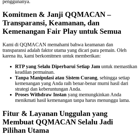
penggunanya.
Komitmen & Janji QQMACAN –
Transparansi, Keamanan, dan
Kemenangan Fair Play untuk Semua
Kami di QQMACAN memahami bahwa keamanan dan
transparansi adalah faktor utama yang dicari para pemain. Oleh
karena itu, kami berkomitmen untuk memberikan:
RTP yang Selalu Diperbarui Setiap Jam
untuk memastikan
keadilan permainan.
Tanpa Manipulasi atau Sistem Curang
, sehingga setiap
kemenangan yang Anda raih benar-benar murni hasil dari
strategi dan keberuntungan Anda.
Proses Withdraw Instan
yang memungkinkan Anda
menikmati hasil kemenangan tanpa harus menunggu lama.
Fitur & Layanan Unggulan yang
Membuat QQMACAN Selalu Jadi
Pilihan Utama