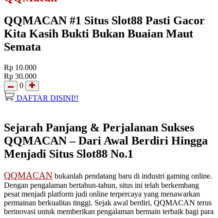
QQMACAN #1 Situs Slot88 Pasti Gacor
Kita Kasih Bukti Bukan Buaian Maut
Semata
Rp 10.000
Rp 30.000
0
DAFTAR DISINI!!
Sejarah Panjang & Perjalanan Sukses
QQMACAN – Dari Awal Berdiri Hingga
Menjadi Situs Slot88 No.1
QQMACAN
bukanlah pendatang baru di industri gaming online.
Dengan pengalaman bertahun-tahun, situs ini telah berkembang
pesat menjadi platform judi online terpercaya yang menawarkan
permainan berkualitas tinggi. Sejak awal berdiri, QQMACAN terus
berinovasi untuk memberikan pengalaman bermain terbaik bagi para